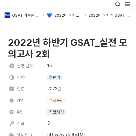
GSAT 기출문제 PDF & 정답·해설 모음
/
2022년 하반기 삼성 GSAT 정답·해설
/
2022년 하반기 GSAT_실전 모의고사 2회
2022년 하반기 GSAT_실전 모
의고사 2회
15
문항 번호
상/하
하반기
2022년
연도
영역
수리논리
유형
자료해석
3
정답
https://vo.la/LvTMt
해설 링크