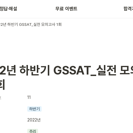
년 상반기
 정답·해설
무료 이벤트
합격
22년 하반기 GSSAT_실전 모의고사 1회
22년 하반기 GSSAT_실전 
회
11
호
하반기
2022년
추리