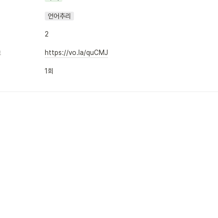
언어추리
2
https://vo.la/quCMJ
크
1회