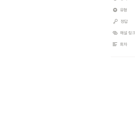
유형
정답
해설 링
회차