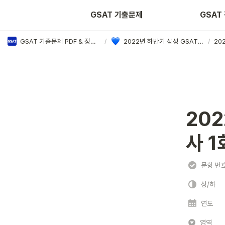
2022년 상반기
2022
GSAT 기출문제
GSAT
GSAT 기출문제 PDF & 정답·해설 모음
/
2022년 하반기 삼성 GSAT 정답·해설
/
20
20
사 1
문항 번
상/하
연도
영역