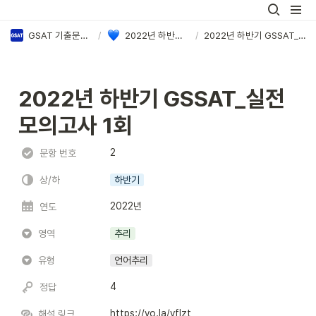
GSAT 기출문제 PDF & 정답·해설 모음
/
2022년 하반기 삼성 GSAT 정답·해설
/
2022년 하반기 GSSAT_실전 모의고사 1회
2022년 하반기 GSSAT_실전 
모의고사 1회
2
문항 번호
상/하
하반기
2022년
연도
영역
추리
유형
언어추리
4
정답
https://vo.la/vfIzt
해설 링크