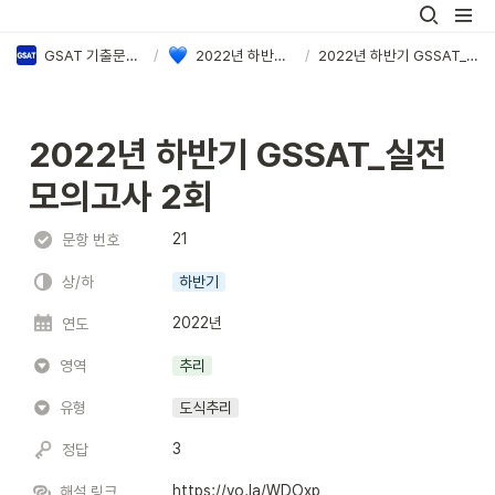
GSAT 기출문제 PDF & 정답·해설 모음
/
2022년 하반기 삼성 GSAT 정답·해설
/
2022년 하반기 GSSAT_실전 모의고사 2회
2022년 하반기 GSSAT_실전 
모의고사 2회
21
문항 번호
상/하
하반기
2022년
연도
영역
추리
유형
도식추리
3
정답
https://vo.la/WDOxp
해설 링크