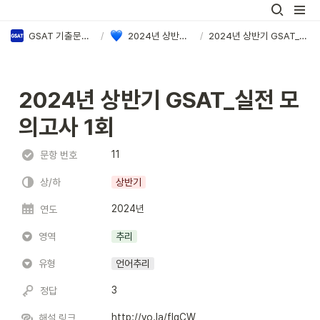
GSAT 기출문제 PDF & 정답·해설 모음
/
2024년 상반기 삼성 GSAT 정답·해설
/
2024년 상반기 GSAT_실전 모의고사 1회
2024년 상반기 GSAT_실전 모
의고사 1회
11
문항 번호
상/하
상반기
2024년
연도
영역
추리
유형
언어추리
3
정답
http://vo.la/fIgCW
해설 링크