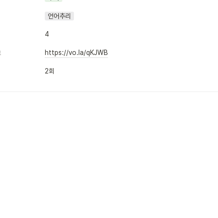
언어추리
4
https://vo.la/qKJWB
크
2회