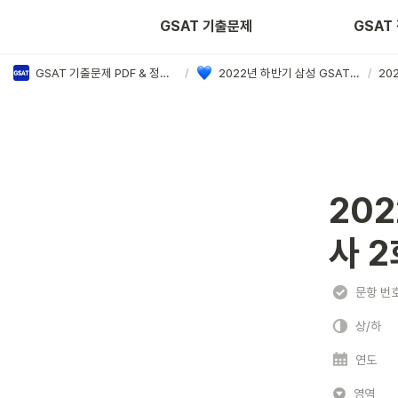
2022년 상반기
2022
GSAT 기출문제
GSAT
GSAT 기출문제 PDF & 정답·해설 모음
/
2022년 하반기 삼성 GSAT 정답·해설
/
20
20
사 2
문항 번
상/하
연도
영역