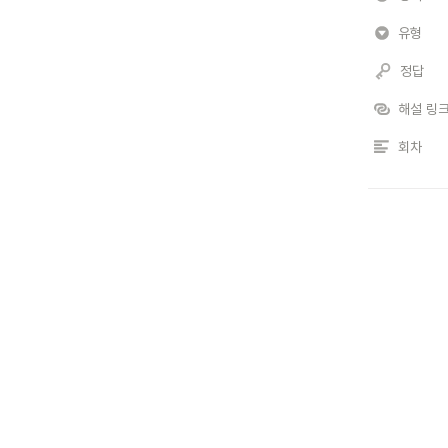
유형
정답
해설 링
회차