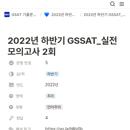
GSAT 기출문제 PDF & 정답·해설 모음
/
2022년 하반기 삼성 GSAT 정답·해설
/
2022년 하반기 GSSAT_실전 모의고사 2회
2022년 하반기 GSSAT_실전 
모의고사 2회
5
문항 번호
상/하
하반기
2022년
연도
영역
추리
유형
언어추리
4
정답
https://vo.la/hWvSb
해설 링크