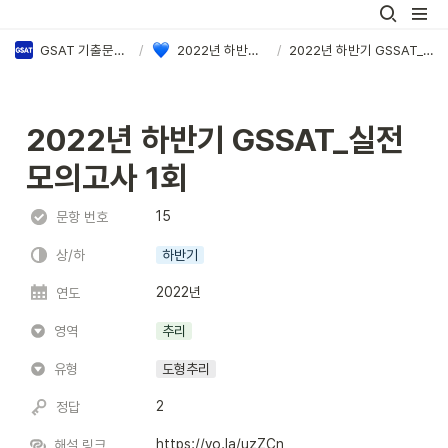
GSAT 기출문제 PDF & 정답·해설 모음
/
2022년 하반기 삼성 GSAT 정답·해설
/
2022년 하반기 GSSAT_실전 모의고사 1회
2022년 하반기 GSSAT_실전 
모의고사 1회
15
문항 번호
상/하
하반기
2022년
연도
영역
추리
유형
도형추리
2
정답
https://vo.la/uzZCn
해설 링크